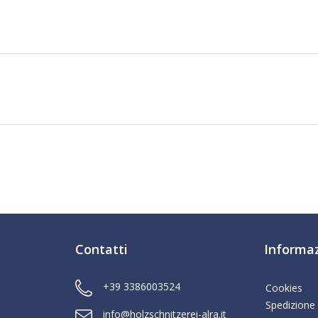
Contatti
Informaz
+39 3386003524
Cookies
Spedizione
info@holzschnitzerei-alra.it