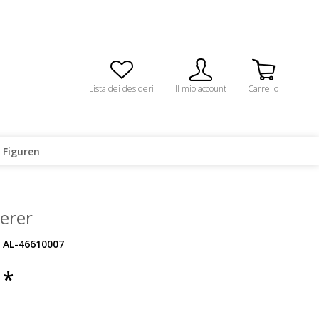
Lista dei desideri
Il mio account
Carrello
 Figuren
erer
AL-46610007
 *