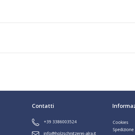
Contatti
Informaz
+39 3386003524
Cookies
Spedizione
info@holzschnitzerei-alra.it