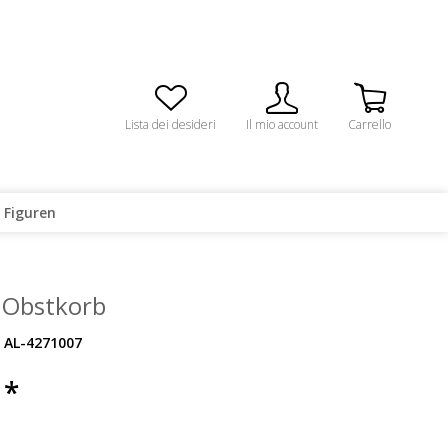
Lista dei desideri
Il mio account
Carrello
 Figuren
 Obstkorb
AL-4271007
 *